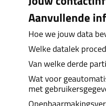
Jouw contactin
Aanvullende in
Hoe we jouw data bev
Welke datalek proce
Van welke derde part
Wat voor geautomatis
met gebruikersgegev
Openbaarmakingsverpl