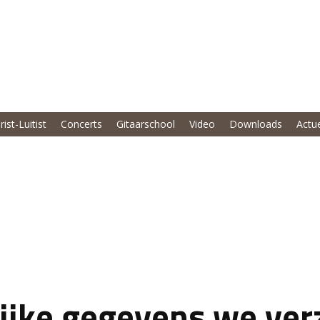
rist-Luitist
Concerts
Gitaarschool
Video
Downloads
Actu
ijke gegevens we ve