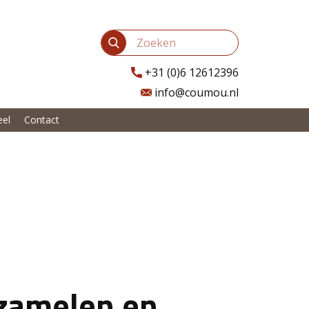
​+31 (0)6 12612396
info@coumou.nl
eel
Contact
rzamelen en