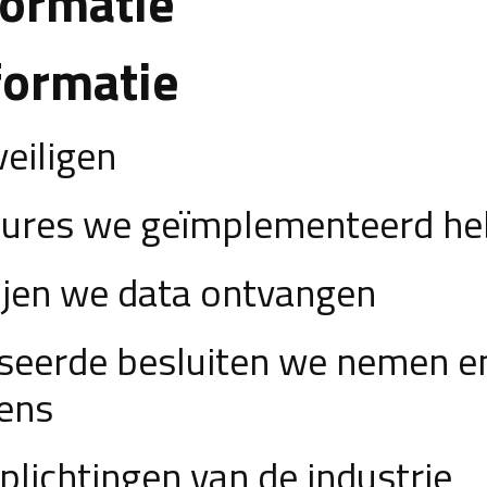
formatie
formatie
eiligen
dures we geïmplementeerd h
ijen we data ontvangen
eerde besluiten we nemen en
ens
ichtingen van de industrie